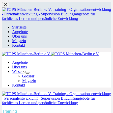
Zum
Inhalt
springen
Startseite
Angebote
Über uns
Magazin
Kontakt
Angebote
Über uns
Wissen
Glossar
Magazin
Kontakt
T
raining